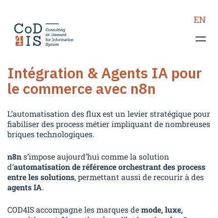
EN
COD4IS
Vos enjeux
Intégration & Agents IA pour
Consulting retail
le commerce avec n8n
Assistance technique et
métier
L’automatisation des flux est un levier stratégique pour
fiabiliser des process métier impliquant de nombreuses
TMA
briques technologiques.
Intégration logicielle
n8n
s’impose aujourd’hui comme la solution
Expertise retail
d’
automatisation de référence orchestrant des process
Retail Tech : solutions
entre les solutions
, permettant aussi de recourir à des
agents IA
.
Cas clients
COD4IS accompagne les marques de
Blog
mode, luxe,