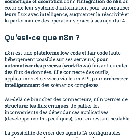
cosmétique et décoration
dans l’
intégration de n8n
au
EFEL Consulting
cœur de leur système d’information pour automatiser
leurs flux avec intelligence, augmenter la réactivité et
Contact
la performance des opérations grâce à ses agents IA.
Qu’est-ce que n8n ?
contact@cod4is.com
+33(0) 1 40 70 07 77
n8n est une
plateforme low code et fair code
(auto-
hébergement possible sur ses serveurs)
pour
automatiser des process (workflows)
faisant circuler
des flux de données. Elle connecte des outils,
applications et services via leurs API, pour
orchestrer
intelligemment
des scénarios complexes.
Au-delà de brancher des connecteurs, n8n permet de
structurer les flux critiques
, de pallier les
inconvénients des dépendances applicatives
(développements spécifiques), tout en restant scalable.
La possibilité de créer des agents IA configurables