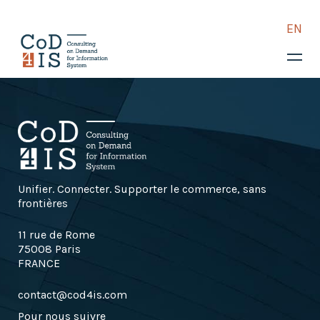
EN
COD4IS
Vos enjeux
Consulting retail
Assistance technique et
métier
TMA
Unifier. Connecter. Supporter le commerce, sans
frontières
Intégration logicielle
11 rue de Rome
Expertise retail
75008 Paris
Retail Tech : solutions
FRANCE
Cas clients
contact@cod4is.com
Blog
Pour nous suivre