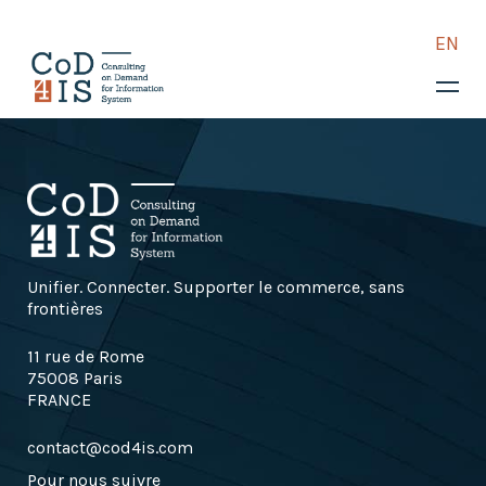
EN
COD4IS
Vos enjeux
Consulting retail
Assistance technique et
métier
TMA
Unifier. Connecter. Supporter le commerce, sans
frontières
Intégration logicielle
11 rue de Rome
Expertise retail
75008 Paris
Retail Tech : solutions
FRANCE
Cas clients
contact@cod4is.com
Blog
Pour nous suivre