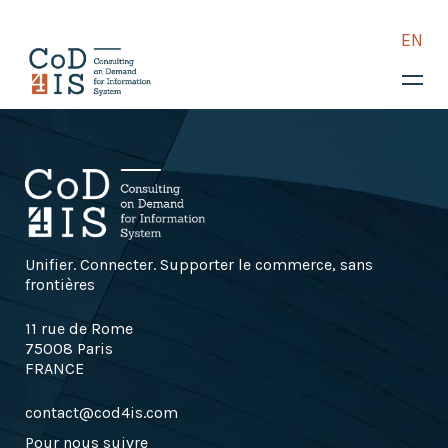
EN
COD4IS
Vos enjeux
Consulting retail
Assistance technique et
métier
TMA
Unifier. Connecter. Supporter le commerce, sans
frontières
Intégration logicielle
11 rue de Rome
Expertise retail
75008 Paris
Retail Tech : solutions
FRANCE
Cas clients
contact@cod4is.com
Blog
Pour nous suivre