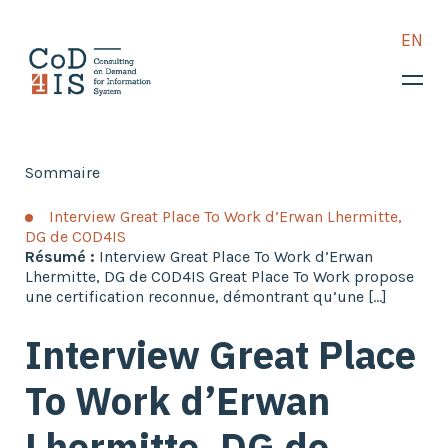
EN
COD4IS
Vos enjeux
Consulting retail
Sommaire
Assistance technique et
Interview Great Place To Work d’Erwan Lhermitte,
métier
DG de COD4IS
Résumé :
Interview Great Place To Work d’Erwan
TMA
Lhermitte, DG de COD4IS Great Place To Work propose
Intégration logicielle
une certification reconnue, démontrant qu’une […]
Expertise retail
Interview Great Place
Retail Tech : solutions
To Work d’Erwan
Cas clients
Lhermitte, DG de
Blog