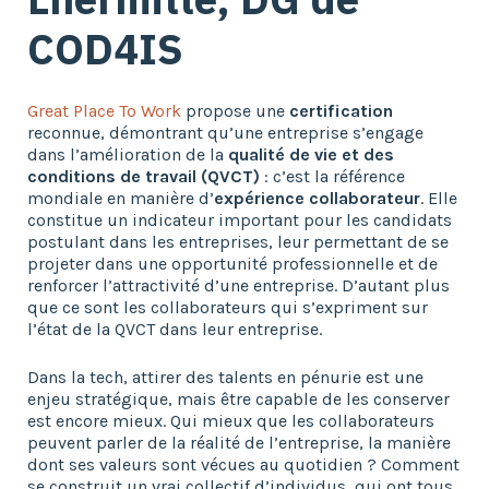
EFEL Consulting
COD4IS
Contact
Great Place To Work
propose une
certification
contact@cod4is.com
reconnue, démontrant qu’une entreprise s’engage
dans l’amélioration de la
qualité de vie et des
+33(0) 1 40 70 07 77
conditions de travail
(QVCT)
: c’est la référence
mondiale en manière d’
expérience collaborateur
. Elle
constitue un indicateur important pour les candidats
postulant dans les entreprises, leur permettant de se
projeter dans une opportunité professionnelle et de
renforcer l’attractivité d’une entreprise. D’autant plus
que ce sont les collaborateurs qui s’expriment sur
l’état de la QVCT dans leur entreprise.
Dans la tech, attirer des talents en pénurie est une
enjeu stratégique, mais être capable de les conserver
est encore mieux. Qui mieux que les collaborateurs
peuvent parler de la réalité de l’entreprise, la manière
dont ses valeurs sont vécues au quotidien ? Comment
se construit un vrai collectif d’individus, qui ont tous